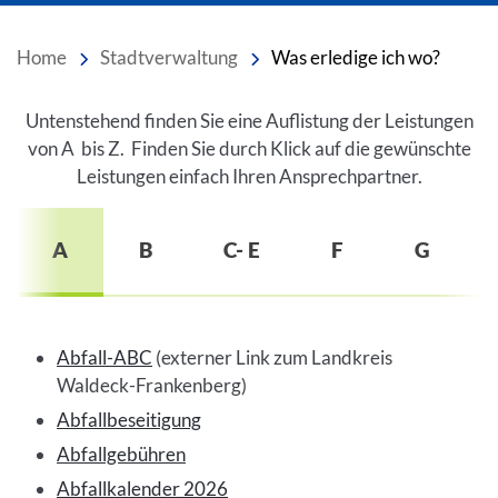
Home
Stadtverwaltung
Was erledige ich wo?
Inhalt
Untenstehend finden Sie eine Auflistung der Leistungen
von A bis Z. Finden Sie durch Klick auf die gewünschte
Leistungen einfach Ihren Ansprechpartner.
A
B
C- E
F
G
Abfall-ABC
(externer Link zum Landkreis
Waldeck-Frankenberg)
Abfallbeseitigung
Abfallgebühren
Abfallkalender 2026