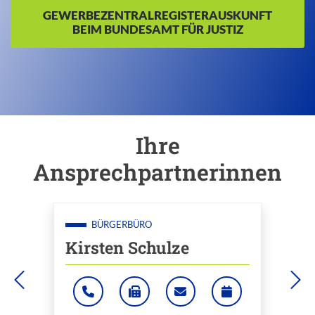
GEWERBEZENTRALREGISTERAUSKUNFT
BEIM BUNDESAMT FÜR JUSTIZ
Ihre
Einleitung
Ansprechpartnerinnen
BÜRGERBÜRO
Kirsten Schulze
LDUNGEN.MEINENTERMINVEREINBAREN.DE/
ERO@BAD-WILDUNGEN.DE
E-TERMINVEREINBARUNG: HTTPS://BAD-WILDUNGEN
: +49 5621 701319
: +49 5621 701462
: BUERGERBUERO@BA
ONLINE-TERMI