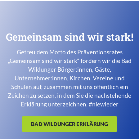
Gemeinsam sind wir stark!
Getreu dem Motto des Präventionsrates
„Gemeinsam sind wir stark“ fordern wir die Bad
Wildunger Bürger:innen, Gäste,
Unternehmer:innen, Kirchen, Vereine und
Schulen auf, zusammen mit uns öffentlich ein
Zeichen zu setzen, in dem Sie die nachstehende
Erklärung unterzeichnen. #niewieder
BAD WILDUNGER ERKLÄRUNG