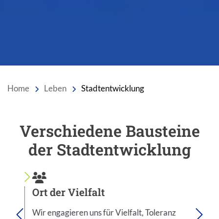
Home
Leben
Stadtentwicklung
Verschiedene Bausteine
Einleitung
der Stadtentwicklung
Ort der Vielfalt
Sta
Wir engagieren uns für Vielfalt, Toleranz
Städ