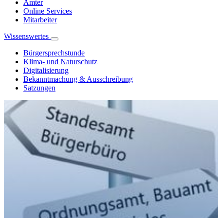
Ämter
Online Services
Mitarbeiter
Wissenswertes
Bürgersprechstunde
Klima- und Naturschutz
Digitalisierung
Bekanntmachung & Ausschreibung
Satzungen