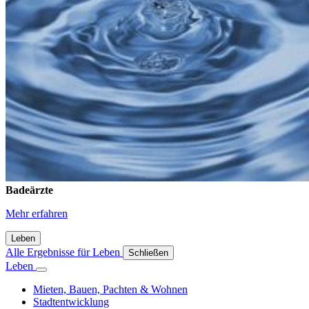
Badeärzte
Mehr erfahren
Leben
Alle Ergebnisse für
Leben
Schließen
Leben
Mieten, Bauen, Pachten & Wohnen
Stadtentwicklung