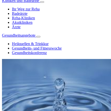
Kliniken und Badeärzte
Ihr Weg zur Reha
Badeärzte
Reha-Kliniken
Akutkliniken
Ärzte
Gesundheitsangebote
Heilquellen & Trinkkur
Gesundheits- und Fitnesswoche
Gesundheitskonferenz