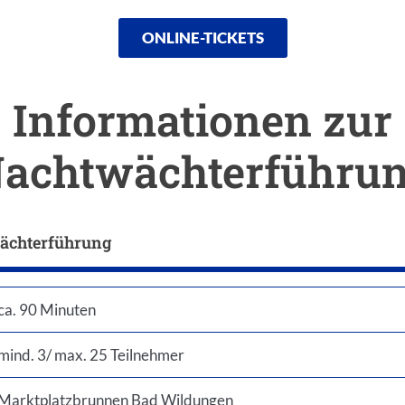
ONLINE-TICKETS
Informationen zur
Einleitung
achtwächterführu
wächterführung
enden
ca. 90 Minuten
mind. 3/ max. 25 Teilnehmer
Marktplatzbrunnen Bad Wildungen