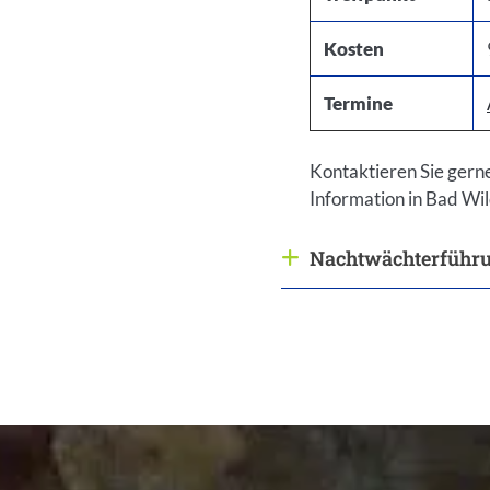
Kosten
Termine
Kontaktieren Sie gern
Information in Bad Wi
Nachtwächterführu
Antwort anze
Einleitung
Inhalt