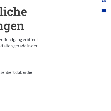
liche
ngen
her Rundgang eröffnet
tfalten gerade in der
entiert dabei die