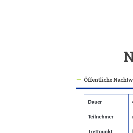
Inhalt
N
Öffentliche Nacht
Antwort ausbl
Dauer
Teilnehmer
Treffpunkt