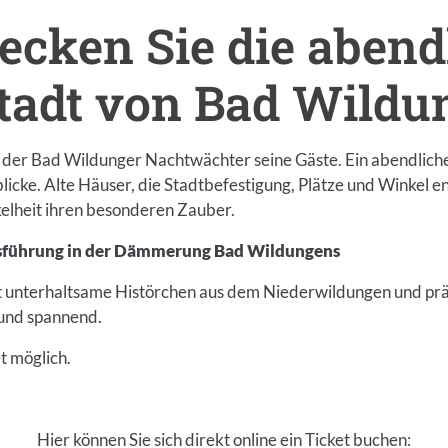
ecken Sie die abend
Einleitung
stadt von Bad Wildu
t der Bad Wildunger Nachtwächter seine Gäste. Ein abendlic
icke. Alte Häuser, die Stadtbefestigung, Plätze und Winkel en
lheit ihren besonderen Zauber.
sführung in der Dämmerung Bad Wildungens
 unterhaltsame Histörchen aus dem Niederwildungen und präs
und spannend.
et möglich.
Hier können Sie sich direkt online ein Ticket buchen: