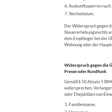
Auskunftssperren nach
Sterbedatum.
Der Widerspruch gegen di
Steuererhebungsrechts an 
dem Empfänger bei der Übe
Wohnung oder der Hauptwo
Widerspruch gegen die Ü
Presse oder Rundfunk
Gemäß § 50 Absatz 5 BMG 
widersprechen. Verlangen
oder Ehejubiläen von Ein
Familienname,