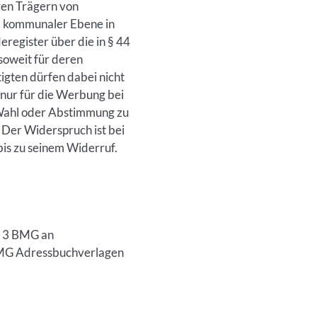
en Trägern von
d kommunaler Ebene in
egister über die in § 44
soweit für deren
gten dürfen dabei nicht
 nur für die Werbung bei
 Wahl oder Abstimmung zu
 Der Widerspruch ist bei
is zu seinem Widerruf.
z 3 BMG an
BMG Adressbuchverlagen