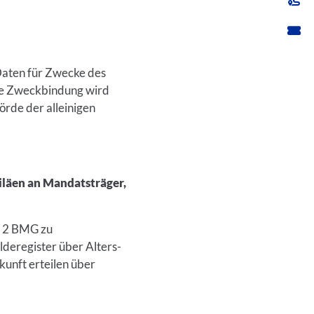
Daten für Zwecke des
ese Zweckbindung wird
rde der alleinigen
iläen an Mandatsträger,
z 2 BMG zu
deregister über Alters-
unft erteilen über