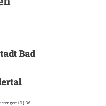
en
tadt Bad
ertal
perren gemäß § 36