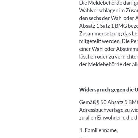
Die Meldebehörde darf g
Wahlvorschlägen im Zusa
den sechs der Wahl oder 
Absatz 1 Satz 1 BMG beze
Zusammensetzung das Lebe
mitgeteilt werden. Die Per
einer Wahl oder Abstimmu
löschen oder zu vernichte
der Meldebehörde der all
Widerspruch gegen die 
Gemäß § 50 Absatz 5 BMG 
Adressbuchverlage zu wi
zu allen Einwohnern, die 
Familienname,