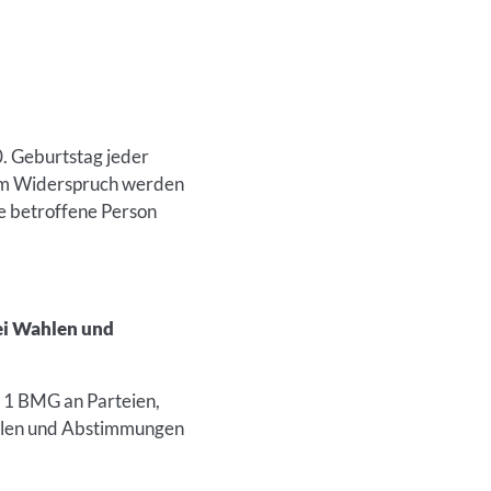
0. Geburtstag jeder
inem Widerspruch werden
ie betroffene Person
ei Wahlen und
 1 BMG an Parteien,
hlen und Abstimmungen