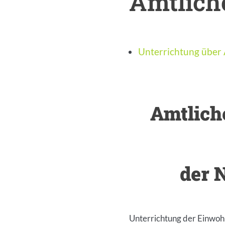
Amtlic
Unterrichtung über 
Inhalt
Amtlich
der 
Inhalt
Unterrichtung der Einwoh