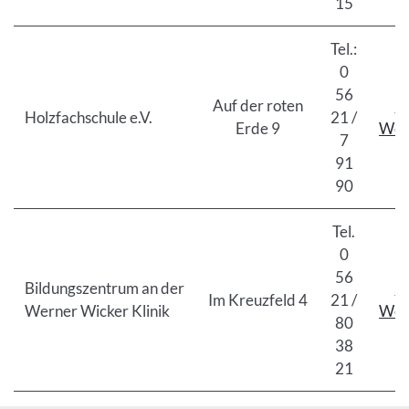
15
Tel.:
0
56
Auf der roten
Z
Holzfachschule e.V.
21 /
Erde 9
Web
7
91
90
Tel.
0
56
Bildungszentrum an der
Z
Im Kreuzfeld 4
21 /
Werner Wicker Klinik
Web
80
38
21