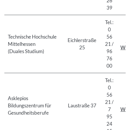
26
39
Tel.:
0
Technische Hochschule
56
Eichlerstraße
Z
Mittelhessen
21 /
25
Web
(Duales Studium)
96
76
00
Tel.:
0
56
Asklepios
21 /
Z
Bildungszentrum für
Laustraße 37
7
Web
Gesundheitsberufe
95
24