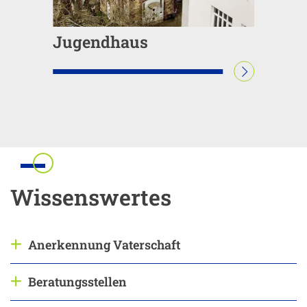
Jugendhaus
WEITERLESEN
Einleitung
Wissenswertes
Inhalt
Anerkennung Vaterschaft
Antwort anzeigen
Beratungsstellen
Antwort anzeigen