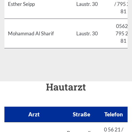
Esther Seipp
Laustr. 30
/ 795 2
81
05621
Mohammad Al Sharif
Laustr. 30
795 22
81
Hautarzt
Arzt
Straße
Telefon
0 56 21 /