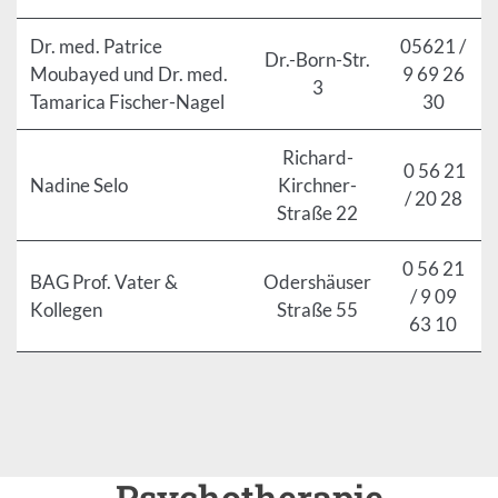
Dr. med. Patrice
05621 /
Dr.-Born-Str.
Moubayed und Dr. med.
9 69 26
3
Tamarica Fischer-Nagel
30
Richard-
0 56 21
Nadine Selo
Kirchner-
/ 20 28
Straße 22
0 56 21
BAG Prof. Vater &
Odershäuser
/ 9 09
Kollegen
Straße 55
63 10
Psychotherapie