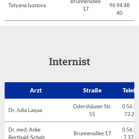
Brunnenallee
Tatyana Ivanova
96 94 48
17
40
Internist
Arzt
Straße
Telef
Odershäuser Str.
0 56 21
Dr. Julia Laqua
55
73 22
Dr. med. Anke
0 56 21
Brunnenallee 17
Berthold-Scholz
7 37 7