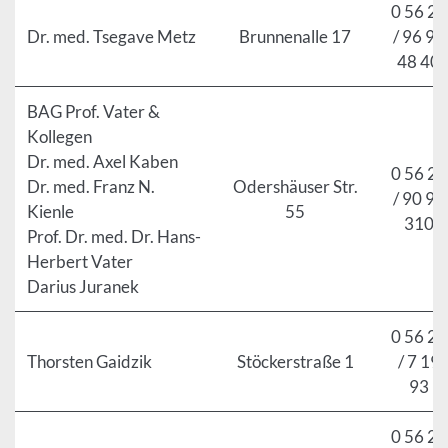
0 56 21
Dr. med. Tsegave Metz
Brunnenalle 17
/ 96 94
48 40
BAG Prof. Vater &
Kollegen
Dr. med. Axel Kaben
0 56 21
Dr. med. Franz N.
Odershäuser Str.
/ 90 96
Kienle
55
310
Prof. Dr. med. Dr. Hans-
Herbert Vater
Darius Juranek
0 56 21
Thorsten Gaidzik
Stöckerstraße 1
/ 7 19
93
0 56 21