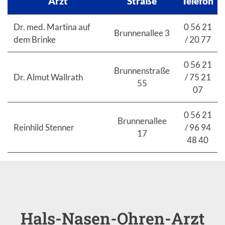
Arzt
Straße
Telefon
Dr. med. Martina auf
0 56 21
Brunnenallee 3
dem Brinke
/ 20 77
0 56 21
Brunnenstraße
Dr. Almut Wallrath
/ 75 21
55
07
0 56 21
Brunnenallee
Reinhild Stenner
/ 96 94
17
48 40
Hals-Nasen-Ohren-Arzt