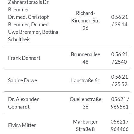
Zahnarztpraxis Dr.
Bremmer
Richard-
Dr. med. Christoph
0 56 21
Kirchner-Str.
Bremmer, Dr. med.
/ 39 14
26
Uwe Bremmer, Bettina
Schultheis
Brunnenallee
0 56 21
Frank Dehnert
48
/ 2540
0 56 21
Sabine Duwe
Laustraße 6c
/ 25 52
Dr. Alexander
Quellenstraße
05621 /
Gebhardt
36
969561
Marburger
05621 /
Elvira Mitter
Straße 8
964466