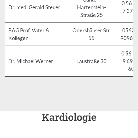
0 56 21
Dr. med. Gerald Steuer
Hartenstein-
7 37 2
Straße 25
BAG Prof. Vater &
Odershäuser Str.
05621 
Kollegen
55
90963
0 56 21
Dr. Michael Werner
Laustraße 30
9 69 0
60
Kardiologie