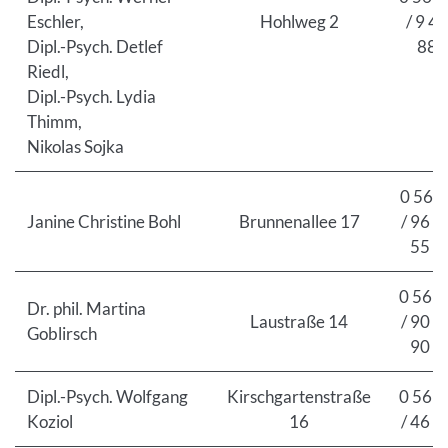
Eschler,
Hohlweg 2
/ 9 45
Dipl.-Psych. Detlef
88
Riedl,
Dipl.-Psych. Lydia
Thimm,
Nikolas Sojka
0 56 2
Janine Christine Bohl
Brunnenallee 17
/ 96 6
55 0
0 56 2
Dr. phil. Martina
Laustraße 14
/ 90 9
Goblirsch
90 3
Dipl.-Psych. Wolfgang
Kirschgartenstraße
0 56 2
Koziol
16
/ 46 9