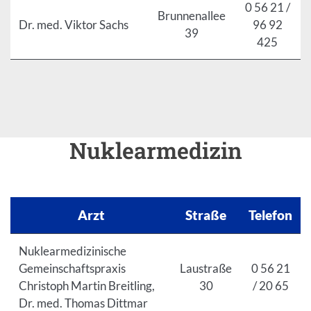
0 56 21 /
Brunnenallee
Dr. med. Viktor Sachs
96 92
39
425
Nuklearmedizin
Arzt
Straße
Telefon
Nuklearmedizinische
Gemeinschaftspraxis
Laustraße
0 56 21
Christoph Martin Breitling,
30
/ 20 65
Dr. med. Thomas Dittmar