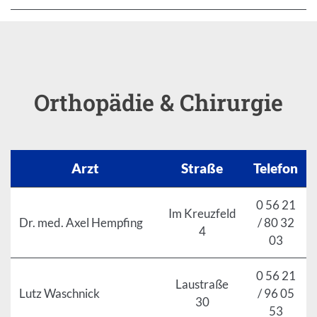
Orthopädie & Chirurgie
Arzt
Straße
Telefon
0 56 21
Im Kreuzfeld
Dr. med. Axel Hempfing
/ 80 32
4
03
0 56 21
Laustraße
Lutz Waschnick
/ 96 05
30
53