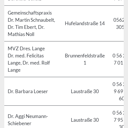
Gemeinschaftspraxis
Dr. Martin Schnaubelt,
05621 
Hufelandstraße 14
Dr. Tim Ebert, Dr.
3055
Mathias Noll
MVZ Dres. Lange
Dr. med. Felicitas
Brunnenfeldstraße
0 56 21
Lange, Dr. med. Rolf
1
7 01 7
Lange
0 56 21
Dr. Barbara Loeser
Laustraße 30
9 69 0
60
0 56 21
Dr. Aggi Neumann-
Laustraße 30
7 95 2
Schiebener
30