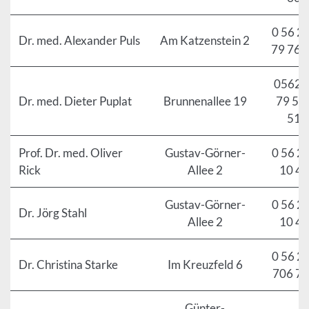
0 56 21
Dr. med. Alexander Puls
Am Katzenstein 2
79 76 
05621 
Dr. med. Dieter Puplat
Brunnenallee 19
79 52
51
Prof. Dr. med. Oliver
Gustav-Görner-
0 56 21
Rick
Allee 2
10 41
Gustav-Görner-
0 56 21
Dr. Jörg Stahl
Allee 2
10 41
0 56 21
Dr. Christina Starke
Im Kreuzfeld 6
706 7
Günter-