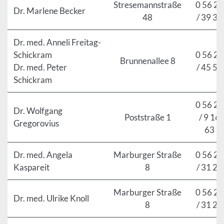
Stresemannstraße
0 56 21
Dr. Marlene Becker
48
/ 39 30
Dr. med. Anneli Freitag-
Schickram
0 56 21
Brunnenallee 8
Dr. med. Peter
/ 45 51
Schickram
0 56 21
Dr. Wolfgang
Poststraße 1
/ 9 16
Gregorovius
63
Dr. med. Angela
Marburger Straße
0 56 21
Kaspareit
8
/ 31 25
Marburger Straße
0 56 21
Dr. med. Ulrike Knoll
8
/ 31 25