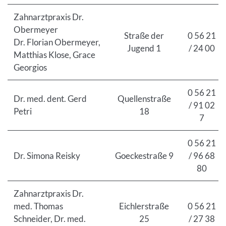
Zahnarztpraxis Dr.
Obermeyer
Straße der
0 56 21
Dr. Florian Obermeyer,
Jugend 1
/ 24 00
Matthias Klose, Grace
Georgios
0 56 21
Dr. med. dent. Gerd
Quellenstraße
/ 91 02
Petri
18
7
0 56 21
Dr. Simona Reisky
Goeckestraße 9
/ 96 68
80
Zahnarztpraxis Dr.
med. Thomas
Eichlerstraße
0 56 21
Schneider, Dr. med.
25
/ 27 38