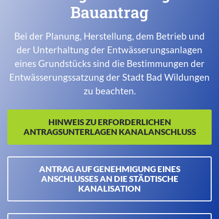
Bauantrag
Bei der Planung, Herstellung, dem Betrieb und
der Unterhaltung der Entwässerungsanlagen
eines Grundstücks sind die Bestimmungen der
Entwässerungssatzung der Stadt Bad Wildungen
zu beachten.
HINWEIS ZU ERFORDERLICHEN
ANTRAGSUNTERLAGEN KANALANSCHLUSS
ANTRAG AUF GENEHMIGUNG EINES
ANSCHLUSSES AN DIE STÄDTISCHE
KANALISATION