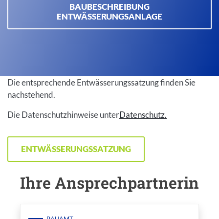
BAUBESCHREIBUNG
ENTWÄSSERUNGSANLAGE
Inhalt
Die entsprechende Entwässerungssatzung finden Sie
nachstehend.
Die Datenschutzhinweise unter
Datenschutz.
ENTWÄSSERUNGSSATZUNG
Ihre Ansprechpartnerin
Einleitung