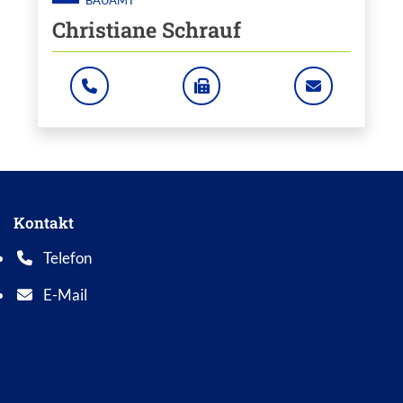
BAUAMT
Christiane Schrauf
: +49 5621 701415
: +49 5621 701460
: CHRISTI
Zum Mitarbeiter "Christiane Schrauf"
Kontakt
Telefon
Telefonnummer: 0 5 6 2 1 7 0 1 0
E-Mail
E-Mail Adresse: info@bad-wildungen.de