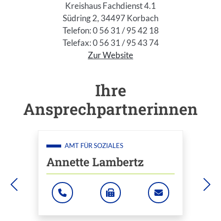
Kreishaus Fachdienst 4.1
Südring 2, 34497 Korbach
Telefon: 0 56 31 / 95 42 18
Telefax: 0 56 31 / 95 43 74
Zur Website
Ihre
Einleitung
Ansprechpartnerinnen
AMT FÜR SOZIALES
Annette Lambertz
DRA.ROEHNER@BAD-WILDUNGEN.DE
: +49 5621 701350
: +49 5621 701463
: ANNETTE.LA
Zum Mitarbeiter "Annette Lambertz"