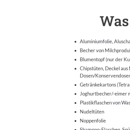
Was 
Inhalt
Aluminiumfolie, Alusch
Becher von Milchprodukt
Blumentopf (nur der Kun
Chipstüten, Deckel aus
Dosen/Konservendose
Getränkekartons (Tetra
Joghurtbecher/-eimer m
Plastikflaschen von Wa
Nudeltüten
Noppenfolie
Shampoo-Flaschen, Spül