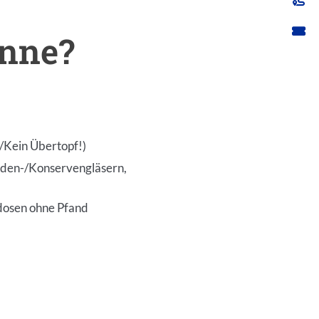
onne?
f/Kein Übertopf!)
aden-/Konservengläsern,
edosen ohne Pfand