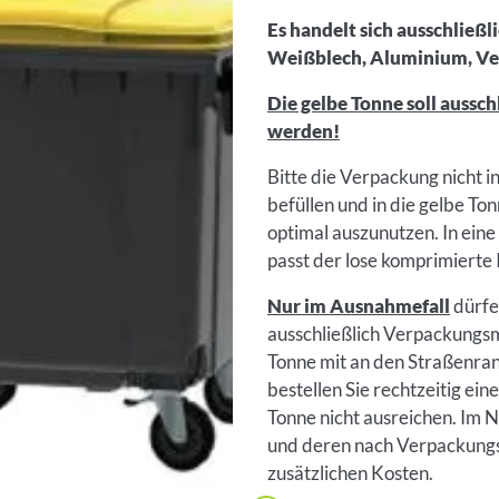
Es handelt sich ausschließ
Weißblech, Aluminium, Ve
Die gelbe Tonne soll aussch
werden!
Bitte die Verpackung nicht i
befüllen und in die gelbe To
optimal auszunutzen. In ein
passt der lose komprimierte 
Nur im Ausnahmefall
dürfe
ausschließlich Verpackungsmü
Tonne mit an den Straßenran
bestellen Sie rechtzeitig ein
Tonne nicht ausreichen. Im N
und deren nach Verpackungsg
zusätzlichen Kosten.