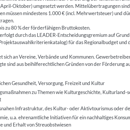
 (April-Oktober) umgesetzt werden. Mittelübertragungen sind 
en müssen mindestens 1.000 € (incl. Mehrwertsteuer) und dü
tragen.
is zu 80 % der förderfähigen Bruttokosten.
 erfolgt durch das LEADER-Entscheidungsgremium auf Grund
Projektauswahlkriterienkatalog) für das Regionalbudget und 
tet sich an Vereine, Verbände und Kommunen. Gewerbetreibe
e sind aus beihilferechtlichen Gründen von der Förderung a
chen Gesundheit, Versorgung, Freizeit und Kultur
gsmaßnahmen zu Themen wie Kulturgeschichte, Kulturland-sc
t
nahen Infrastruktur, des Kultur- oder Aktivtourismus oder d
e, u.a. ehrenamtliche Initiativen für ein nachhaltiges Kons
ge und Erhalt von Streuobstwiesen