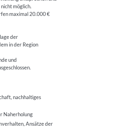
nicht möglich.
rfen maximal 20.000 €
lage der
dem in der Region
nde und
usgeschlossen.
haft, nachhaltiges
er Naherholung
umverhalten, Ansätze der