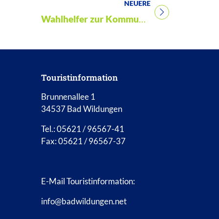
NEUERE
Titel für Beitrag
Wahlhelfer zur Kommunalwahl am 15. März gesucht
Touristinformation
Brunnenallee 1
34537 Bad Wildungen
Tel.: 05621 / 96567-41
Fax: 05621 / 96567-37
E-Mail Touristinformation:
info@badwildungen.net