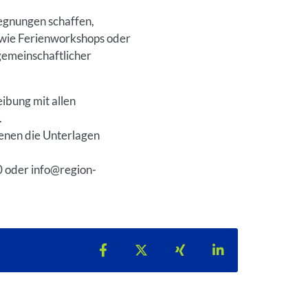
gegnungen schaffen,
te wie Ferienworkshops oder
gemeinschaftlicher
ibung mit allen
.
denen die Unterlagen
0 oder info@region-
Teilen auf Facebook
Teilen auf X
Teilen auf Xing
Teilen auf Lin