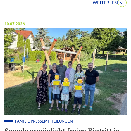
WEITERLESEN
Veröffentlicht am:
10.07.2026
FAMILIE
PRESSEMITTEILUNGEN
Spende ermöglicht freien Eintritt in