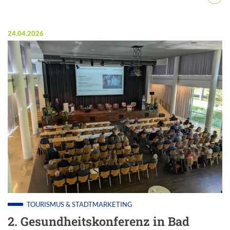
Veröffentlicht am:
24.04.2026
TOURISMUS & STADTMARKETING
2. Gesundheitskonferenz in Bad