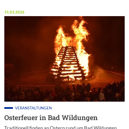
Veröffentlicht am:
31.03.2026
VERANSTALTUNGEN
Osterfeuer in Bad Wildungen
Traditionell finden an Ostern rund um Bad Wildungen