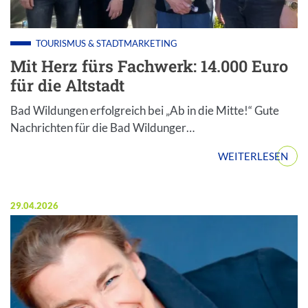
Foto (v.l.): Franziska Goebel, Robert Hilligus, Elena Helw
TOURISMUS & STADTMARKETING
Mit Herz fürs Fachwerk: 14.000 Euro
für die Altstadt
Bad Wildungen erfolgreich bei „Ab in die Mitte!“ Gute
Nachrichten für die Bad Wildunger…
WEITERLESEN
Veröffentlicht am:
29.04.2026