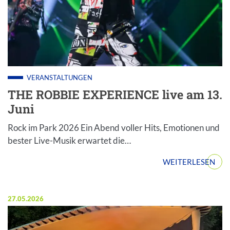
The Tribute - Die Show der Musiklegenden; Staffel: 1; Fo
VERANSTALTUNGEN
THE ROBBIE EXPERIENCE live am 13.
Juni
Rock im Park 2026 Ein Abend voller Hits, Emotionen und
bester Live-Musik erwartet die…
WEITERLESEN
Veröffentlicht am:
27.05.2026