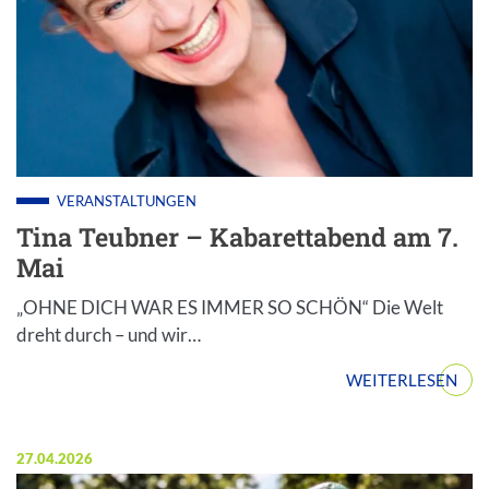
VERANSTALTUNGEN
Tina Teubner – Kabarettabend am 7.
Mai
„OHNE DICH WAR ES IMMER SO SCHÖN“ Die Welt
dreht durch – und wir…
WEITERLESEN
Veröffentlicht am:
27.04.2026