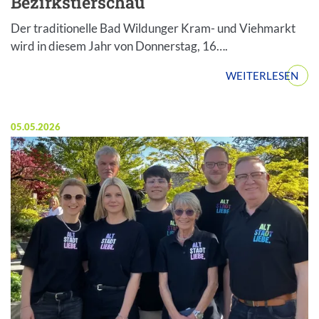
Bezirkstierschau
Der traditionelle Bad Wildunger Kram- und Viehmarkt
wird in diesem Jahr von Donnerstag, 16….
WEITERLESEN
Veröffentlicht am:
05.05.2026