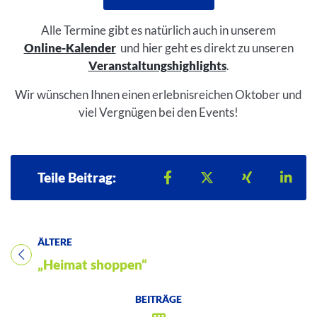
Alle Termine gibt es natürlich auch in unserem
Online-Kalender
und hier geht es direkt zu unseren
Veranstaltungshighlights
.
Wir wünschen Ihnen einen erlebnisreichen Oktober und
viel Vergnügen bei den Events!
Teilen auf Facebook
Teilen auf X
Teilen auf 
Teil
Teile Beitrag:
ÄLTERE
Titel für Beitrag
„Heimat shoppen“
BEITRÄGE