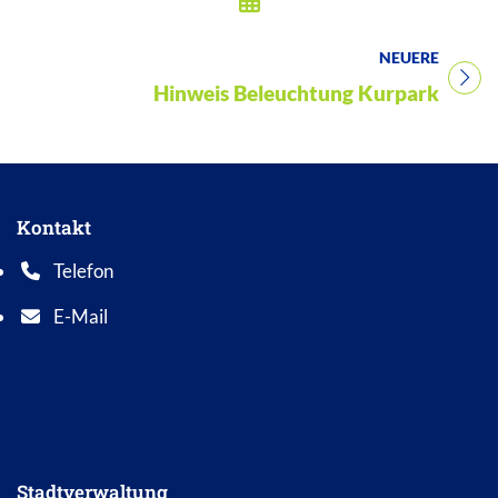
NEUERE
Titel für Beitrag
Hinweis Beleuchtung Kurpark
Kontakt
Telefon
Telefonnummer: 0 5 6 2 1 7 0 1 0
E-Mail
E-Mail Adresse: info@bad-wildungen.de
Stadtverwaltung