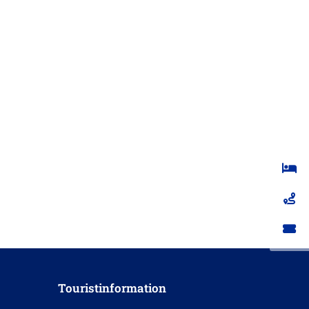
; Folge: 1; Person: Mario Nowack; THE ROBBIE EXPERIENCE; C
Touristinformation