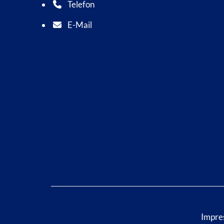
Telefon
Telefonnummer: 0 5 6 2 1 7 0 1 0
E-Mail
E-Mail Adresse: info@bad-wildungen.de
Impre