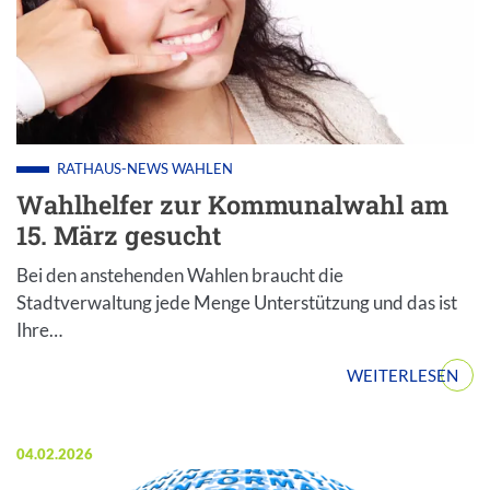
RATHAUS-NEWS
WAHLEN
Wahlhelfer zur Kommunalwahl am
15. März gesucht
Bei den anstehenden Wahlen braucht die
Stadtverwaltung jede Menge Unterstützung und das ist
Ihre…
WEITERLESEN
Veröffentlicht am:
04.02.2026