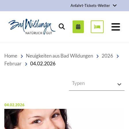
Anfahrt-Tickets-Wetter
Stadt Bad Wildungen
Suchen
Home
Neuigkeiten aus Bad Wildungen
2026
Februar
04.02.2026
Typen
Veröffentlicht am:
04.02.2026