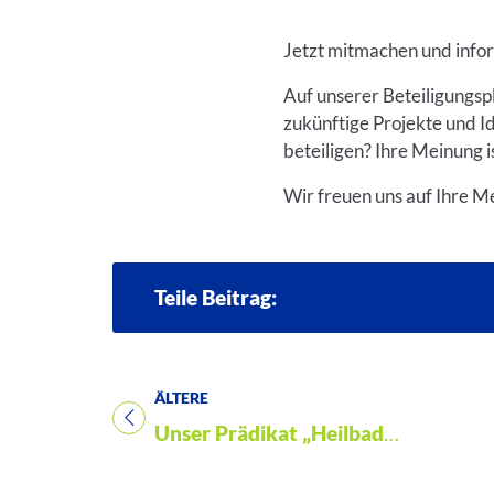
Jetzt mitmachen und infor
Auf unserer Beteiligungsp
zukünftige Projekte und Id
beteiligen? Ihre Meinung i
Wir freuen uns auf Ihre M
Teile Beitrag:
ÄLTERE
Titel für Beitrag
Unser Prädikat „Heilbad“ erneut bestätigt