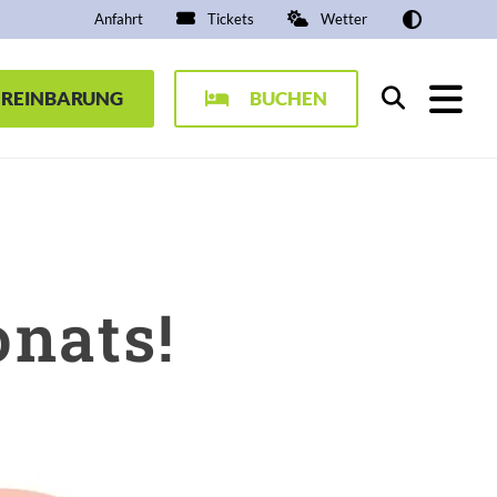
Anfahrt
Tickets
Wetter
EREINBARUNG
BUCHEN
Suchen
nats!