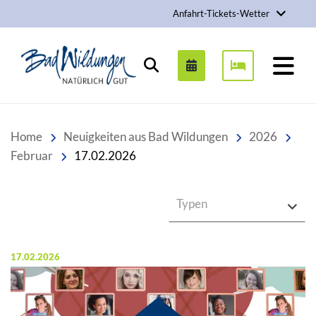
Anfahrt-Tickets-Wetter
Stadt Bad Wildungen
Suchen
Home
Neuigkeiten aus Bad Wildungen
2026
Februar
17.02.2026
Typen
Veröffentlicht am:
17.02.2026