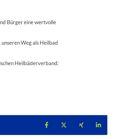
und Bürger eine wertvolle
, unseren Weg als Heilbad
sischen Heilbäderverband:
Teilen auf Facebook
Teilen auf X
Teilen auf Xing
Teilen auf Lin