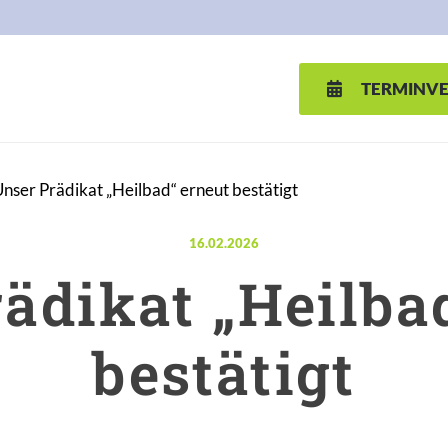
TERMINV
nser Prädikat „Heilbad“ erneut bestätigt
Veröffentlicht am:
16.02.2026
ädikat „Heilba
bestätigt