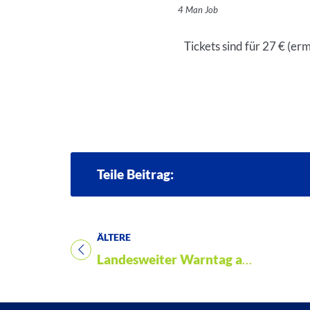
4 Man Job
Tickets sind für 27 € (e
Teile Beitrag:
ÄLTERE
Titel für Beitrag
Landesweiter Warntag am 13. März 2025