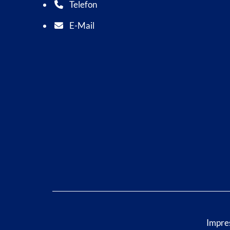
Telefon
Telefonnummer: 0 5 6 2 1 7 0 1 0
E-Mail
E-Mail Adresse: info@bad-wildungen.de
Impre