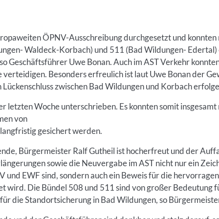
europaweiten ÖPNV-Ausschreibung durchgesetzt und konnten n
ngen- Waldeck-Korbach) und 511 (Bad Wildungen- Edertal) e
 so Geschäftsführer Uwe Bonan. Auch im AST Verkehr konnten 
 verteidigen. Besonders erfreulich ist laut Uwe Bonan der G
in Lückenschluss zwischen Bad Wildungen und Korbach erfolge
er letzten Woche unterschrieben. Es konnten somit insgesamt 
umen von
langfristig gesichert werden.
ende, Bürgermeister Ralf Gutheil ist hocherfreut und der Auff
längerungen sowie die Neuvergabe im AST nicht nur ein Zeich
und EWF sind, sondern auch ein Beweis für die hervorragend
 wird. Die Bündel 508 und 511 sind von großer Bedeutung für
für die Standortsicherung in Bad Wildungen, so Bürgermeister 