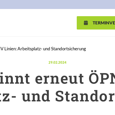
TERMINV
Linien: Arbeitsplatz- und Standortsicherung
Veröffentlicht am:
29.02.2024
nnt erneut ÖPN
tz- und Stando