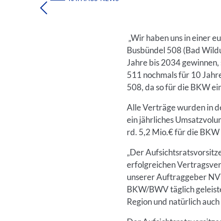
„Wir haben uns in einer 
Busbündel 508 (Bad Wildu
Jahre bis 2034 gewinnen,
511 nochmals für 10 Jahre
508, da so für die BKW e
Alle Verträge wurden in d
ein jährliches Umsatzvol
rd. 5,2 Mio.€ für die BKW 
„Der Aufsichtsratsvorsitz
erfolgreichen Vertragsver
unserer Auftraggeber NVV 
BKW/BWV täglich geleistet
Region und natürlich auch 