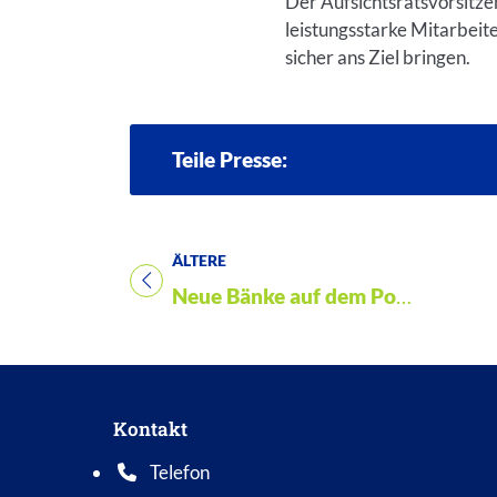
Der Aufsichtsratsvorsitze
leistungsstarke Mitarbeit
sicher ans Ziel bringen.
Teile Presse:
ÄLTERE
Titel für Presse
Neue Bänke auf dem Postplatz
Kontakt
Telefon
Telefonnummer: 0 5 6 2 1 7 0 1 0