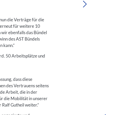
un die Verträge für die
rneut für weitere 10
wir ebenfalls das Bündel
ewinn des AST Bündels
n kann.“
rd. 50 Arbeitsplätze und
assung, dass diese
en des Vertrauens seitens
e Arbeit, die in der
 die Mobilität in unserer
Ralf Gutheil weiter.“