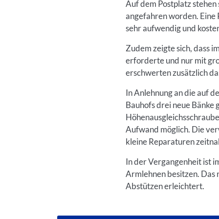
Auf dem Postplatz stehen 
angefahren worden. Eine R
sehr aufwendig und kosten
Zudem zeigte sich, dass i
erforderte und nur mit gr
erschwerten zusätzlich da
In Anlehnung an die auf d
Bauhofs drei neue Bänke g
Höhenausgleichsschrauben
Aufwand möglich. Die ver
kleine Reparaturen zeitna
In der Vergangenheit ist 
Armlehnen besitzen. Das n
Abstützen erleichtert.