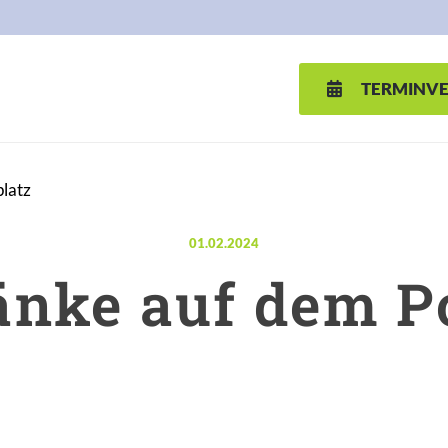
TERMINV
latz
Veröffentlicht am:
01.02.2024
nke auf dem P