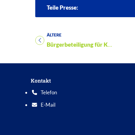
Teile Presse:
ÄLTERE
Titel für Presse
Bürgerbeteiligung für Klimaschutzmaßnahmen – Jetzt mitmachen!
Kontakt
Telefon
Telefonnummer: 0 5 6 2 1 7 0 1 0
E-Mail
E-Mail Adresse: info@bad-wildungen.de