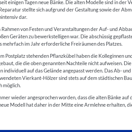
seit einigen Tagen neue Bänke. Die alten Modelle sind in der
eparatur stellte sich aufgrund der Gestaltung sowie der Abm
intensiv dar.
m Rahmen von Festen und Veranstaltungen der Auf- und Abbau
oßen Geräten zu bewerkstelligen war. Die abschüssig gepflast
s mehrfach im Jahr erforderliche Freiräumen des Platzes.
em Postplatz stehenden Pflanzkübel haben die Kolleginnen un
ebaut, die die oben genannten Nachteile nicht aufweisen. Die
 individuell auf das Gelände angepasst werden. Das Ab- und
wendeten Vierkant-Hölzer sind stets auf dem städtischen Bau
h möglich.
immer wieder angesprochen worden, dass die alten Bänke auf 
eue Modell hat daher in der Mitte eine Armlehne erhalten, d