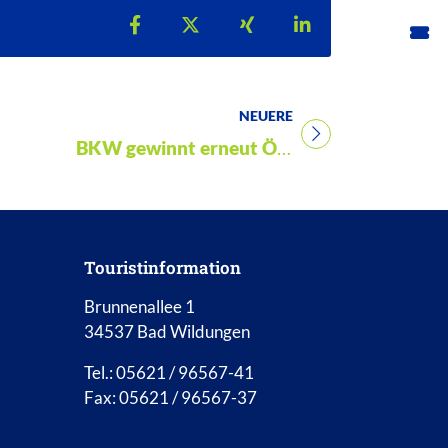
Teilen auf Facebook
Teilen auf X
Teilen auf Xing
Teilen auf Linke
NEUERE
Titel für Presse
BKW gewinnt erneut ÖPNV Linien: Arbeitsplatz- und Standortsicherung
Touristinformation
Brunnenallee 1
34537 Bad Wildungen
Tel.: 05621 / 96567-41
Fax: 05621 / 96567-37