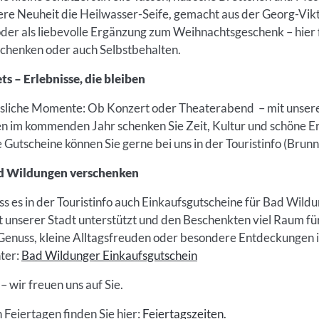
re Neuheit die Heilwasser-Seife, gemacht aus der Georg-Vikt
oder als liebevolle Ergänzung zum Weihnachtsgeschenk – hier f
henken oder auch Selbstbehalten.
s – Erlebnisse, die bleiben
sliche Momente: Ob Konzert oder Theaterabend – mit unser
en im kommenden Jahr schenken Sie Zeit, Kultur und schöne Er
e Gutscheine können Sie gerne bei uns in der Touristinfo (Bru
ad Wildungen verschenken
ss es in der Touristinfo auch Einkaufsgutscheine für Bad Wild
alt unserer Stadt unterstützt und den Beschenkten viel Raum f
 Genuss, kleine Alltagsfreuden oder besondere Entdeckungen i
ter:
Bad Wildunger Einkaufsgutschein
 wir freuen uns auf Sie.
 Feiertagen finden Sie hier:
Feiertagszeiten
.