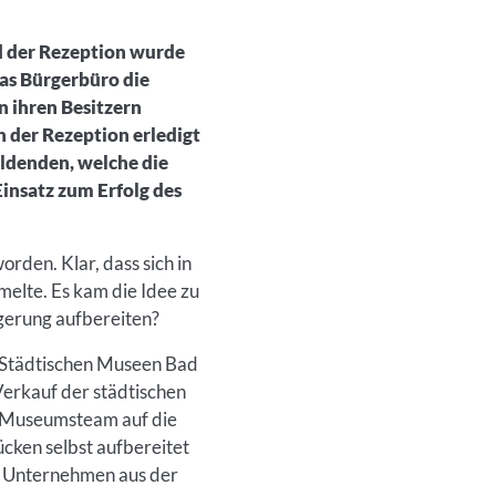
d der Rezeption wurde
as Bürgerbüro die
 ihren Besitzern
 der Rezeption erledigt
ildenden, welche die
insatz zum Erfolg des
rden. Klar, dass sich in
melte. Es kam die Idee zu
igerung aufbereiten?
 Städtischen Museen Bad
Verkauf der städtischen
s Museumsteam auf die
cken selbst aufbereitet
n Unternehmen aus der