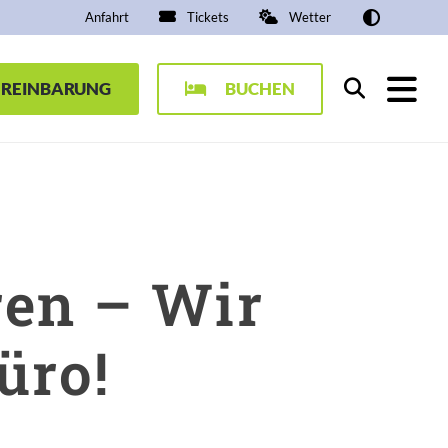
Anfahrt
Tickets
Wetter
EREINBARUNG
BUCHEN
Suchen
ren – Wir
üro!