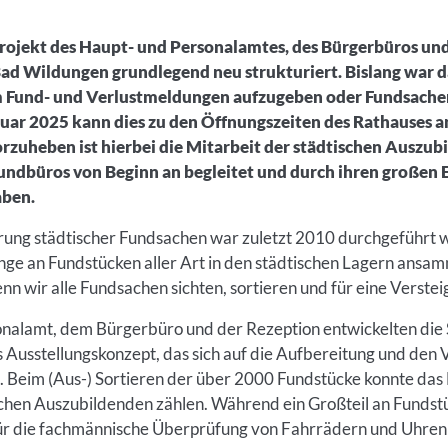
ojekt des Haupt- und Personalamtes, des Bürgerbüros un
Bad Wildungen grundlegend neu strukturiert. Bislang war d
um Fund- und Verlustmeldungen aufzugeben oder Fundsachen
uar 2025 kann dies zu den Öffnungszeiten des Rathauses an
zuheben ist hierbei die Mitarbeit der städtischen Auszub
ndbüros von Beginn an begleitet und durch ihren großen E
aben.
erung städtischer Fundsachen war zuletzt 2010 durchgeführt wo
nge an Fundstücken aller Art in den städtischen Lagern ansam
nn wir alle Fundsachen sichten, sortieren und für eine Verste
nalamt, dem Bürgerbüro und der Rezeption entwickelten die
Ausstellungskonzept, das sich auf die Aufbereitung und den 
. Beim (Aus-) Sortieren der über 2000 Fundstücke konnte da
chen Auszubildenden zählen. Während ein Großteil an Fundstü
ür die fachmännische Überprüfung von Fahrrädern und Uhre