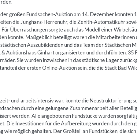
erden.
 der großen Fundsachen-Auktion am 14. Dezember konnten 1
ielten die Junghans-Herrenuhr, die Zenith-Automatikuhr sowi
 Für Überraschungen sorgte auch das Modell einer Wirbelsäule,
en konnte. Maßgeblich beteiligt waren die Mitarbeiterinnen
 städtischen Auszubildenden und das Team der Städtischen Mu
& Auktionshaus Ginhart organisierten und durchführten. 35 
rräder. Sie wurden inzwischen in das städtische Lager zurückg
standteil der ersten Online-Auktion sein, die die Stadt Bad W
zeit- und arbeitsintensiv war, konnte die Neustrukturierung s
dsachen durch eine gelungene Zusammenarbeit aller Beteiligte
lisiert werden. Alle angebotenen Fundstücke wurden sorgfälti
et. Die Investitionen für die Aufbereitung wurden durch den g
ng wie möglich gehalten. Der Großteil an Fundstücken, die sich 