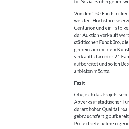
für Soziales übergeben w
Von den 150 Fundstücken
werden. Höchstpreise erz
Centurion und ein Fatbike.
der Auktion verkauft werd
städtischen Fundbüro, die
gemeinsam mit dem Kunst 
verkauft, darunter 21 Fah
aufbereitet und sollen Be
anbieten möchte.
Fazit
Obgleich das Projekt sehr 
Abverkauf städtischer Fun
derart hoher Qualität rea
gebrauchsfertig aufbereit
Projektbeteiligten so geri