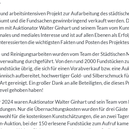
.
 und arbeitsintensiven Projekt zur Aufarbeitung des städtisc
räumt und die Fundsachen gewinnbringend verkauft werden. Di
m mit Auktionator Walter Ginhart und seinem Team vom Kuns
nales und mediales Interesse und ist auf allen Ebenen als Erfo
Interessierten die wichtigsten Fakten und Posten des Projektes
- und Reinigungsarbeiten wurden vom Team der Städtischen
verwaltung durchgeführt. Von den rund 2000 Fundstücken zu
ndstücke übrig, die sich für einen Vorabverkauf bzw. eine Au
nisch aufbereitet, hochwertiger Gold- und Silberschmuck für
Art gereinigt. Ein großer Dank an alle Beteiligten, die dieses P
slevel gehoben haben!
 2024 waren Auktionator Walter Ginhart und sein Team vom 
ildungen. Nur die Übernachtungskosten wurden für drei Gäst
owohl für die kostenlosen Kunstschätzungen, die an zwei Tage
-Auktion, bei der 150 erlesene Fundstücke zum Aufruf kamen,