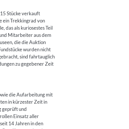
15 Stücke verkauft
e ein Trekkingrad von
 das als kuriosestes Teil
 und Mitarbeiter aus dem
seen, die die Auktion
Fundstücke wurden nicht
ebracht, sind fahrtauglich
ildungen zu gegebener Zeit
owie die Aufarbeitung mit
n in kürzester Zeit in
g geprüft und
roßen Einsatz aller
seit 14 Jahren in den