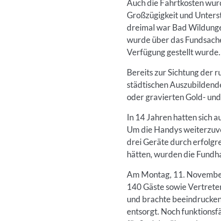
Auch die Fahrtkosten wurd
Großzügigkeit und Unters
dreimal war Bad Wildunge
wurde über das Fundsachen
Verfügung gestellt wurde. 
Bereits zur Sichtung der
städtischen Auszubildend
oder gravierten Gold- und
In 14 Jahren hatten sich 
Um die Handys weiterzuve
drei Geräte durch erfolg
hätten, wurden die Fund
Am Montag, 11. November,
140 Gäste sowie Vertrete
und brachte beeindruckend
entsorgt. Noch funktionsf