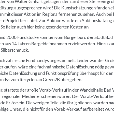
en von Walter Ginhart getragen, dem an dieser Stelle ein gro
tützung ausgesprochen wird! Die Kunstschätzungen fanden ei
n mit dieser Aktion im Regionalfernsehen zu sehen. Auch be
-Projekt berichtet. Zur Auktion wurde ein Auktionskatalog er
So fielen auch hier keine gesonderten Kosten an.
 rund 2000 Fundstücke konnten vom Bürgerbüro der Stadt Ba
en aus 14 Jahren Bargeldeinnahmen erzielt werden. Hinzu kam
 Silberschmuck.
auch zahlreiche Fundhandys angesammelt. Leider war der Großt
rkaufen, wäre eine fachmännische Datenlöschung nötig gewese
reiche Datenlöschung und Funktionsprüfung überhaupt für den
handys zum Recyclen an Green2B übergeben.
 startete der große Vorab-Verkauf in der Wandelhalle Bad 
r regionaler Medien erschienen waren. Der Vorab-Verkauf li
e Erlöse ein. Die wenigen Teile, die übrig blieben, wurden n
ähige Uhren, die nicht für den Vorab-Verkauf aufbereitet wur