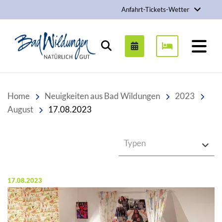
Anfahrt-Tickets-Wetter
Stadt Bad Wildungen
Suchen
Home
Neuigkeiten aus Bad Wildungen
2023
August
17.08.2023
Typen
Veröffentlicht am:
17.08.2023