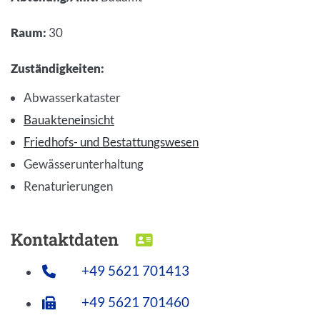
Raum
:
30
Zuständigkeiten
:
Abwasserkataster
Bauakteneinsicht
Friedhofs- und Bestattungswesen
Gewässerunterhaltung
Renaturierungen
Kontaktdaten
DOWNLOAD VCARD
+49 5621 701413
+49 5621 701460