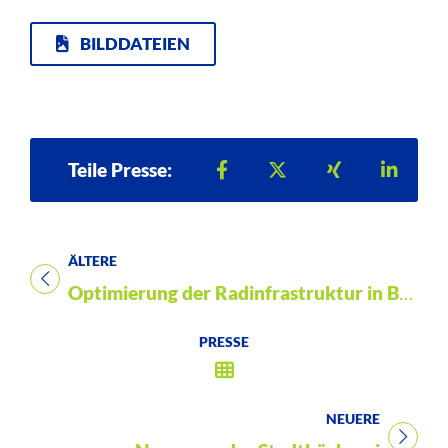
BILDDATEIEN
Teilen auf Facebook
Teilen auf X
Teilen auf Xi
Teilen
Teile Presse:
ÄLTERE
Titel für Presse
Optimierung der Radinfrastruktur in Bad Wildungen
PRESSE
NEUERE