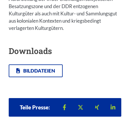
Besatzungszone und der DDR entzogenen
Kulturgüter als auch mit Kultur- und Sammlungsgut
aus kolonialen Kontexten und kriegsbedingt
verlagerten Kulturgütern.
Downloads
BILDDATEIEN
Teilen auf Facebook
Teilen auf X
Teilen auf Xi
Teilen
Teile Presse: