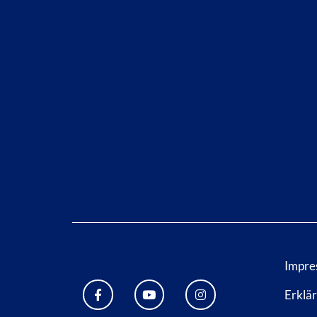
E-Mail Adresse: info@bad-wildungen.de
Impre
Erklär
FACEBOOK BAD WILDUNGEN
YOUTUBE KANAL STADT BA
INSTAGRAM STADT