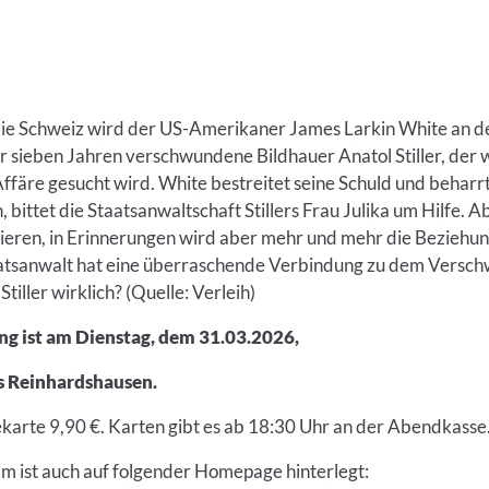
 die Schweiz wird der US-Amerikaner James Larkin White an 
or sieben Jahren verschwundene Bildhauer Anatol Stiller, der
Affäre gesucht wird. White bestreitet seine Schuld und beharrt 
, bittet die Staatsanwaltschaft Stillers Frau Julika um Hilfe. 
fizieren, in Erinnerungen wird aber mehr und mehr die Beziehu
aatsanwalt hat eine überraschende Verbindung zu dem Versch
Stiller wirklich? (Quelle: Verleih)
ng ist am Dienstag, dem 31.03.2026,
s Reinhardshausen.
tekarte 9,90 €. Karten gibt es ab 18:30 Uhr an der Abendkasse
m ist auch auf folgender Homepage hinterlegt: