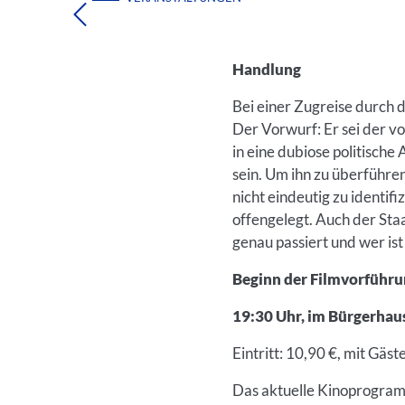
Handlung
Bei einer Zugreise durch
Der Vorwurf: Er sei der v
in eine dubiose politische 
sein. Um ihn zu überführen
nicht eindeutig zu identi
offengelegt. Auch der St
genau passiert und wer ist 
Beginn der Filmvorführu
19:30 Uhr, im Bürgerhau
Eintritt: 10,90 €, mit Gäs
Das aktuelle Kinoprogram