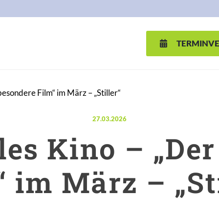
TERMINV
sondere Film“ im März – „Stiller“
Veröffentlicht am:
27.03.2026
s Kino – „Der
“ im März – „Sti