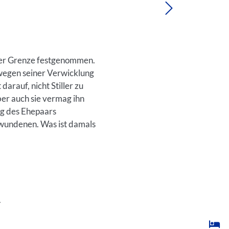
der Grenze festgenommen.
 wegen seiner Verwicklung
darauf, nicht Stiller zu
Aber auch sie vermag ihn
ng des Ehepaars
wundenen. Was ist damals
.