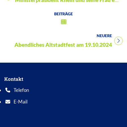
BEITRÄGE
NEUERE
Titel für Beitrag
Abendliches Altstadtfest am 19.10.2024
Kontakt
Telefon
Telefonnummer: 0 5 6 2 1 7 0 1 0
E-Mail
E-Mail Adresse: info@bad-wildungen.de