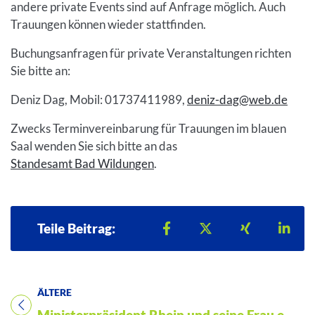
andere private Events sind auf Anfrage möglich. Auch
Trauungen können wieder stattfinden.
Buchungsanfragen für private Veranstaltungen richten
Sie bitte an:
Deniz Dag, Mobil: 01737411989,
deniz-dag@web.de
Zwecks Terminvereinbarung für Trauungen im blauen
Saal wenden Sie sich bitte an das
Standesamt Bad Wildungen
.
Teilen auf Facebook
Teilen auf X
Teilen auf 
Teil
Teile Beitrag:
ÄLTERE
Titel für Beitrag
Ministerpräsident Rhein und seine Frau empfangen Hoheiten im Schloss Biebrich