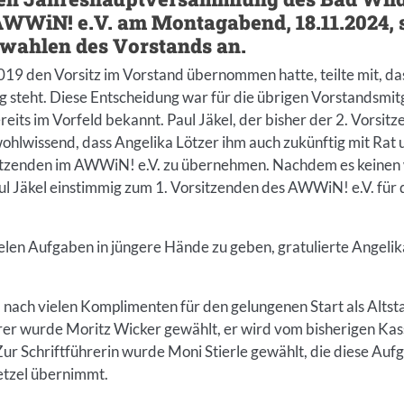
WWiN! e.V. am Montagabend, 18.11.2024, 
ahlen des Vorstands an.
2019 den Vorsitz im Vorstand übernommen hatte, teilte mit, das
steht. Diese Entscheidung war für die übrigen Vorstandsmitg
eits im Vorfeld bekannt. Paul Jäkel, der bisher der 2. Vorsi
 wohlwissend, dass Angelika Lötzer ihm auch zukünftig mit Rat 
sitzenden im AWWiN! e.V. zu übernehmen. Nachdem es keinen 
l Jäkel einstimmig zum 1. Vorsitzenden des AWWiN! e.V. für 
 vielen Aufgaben in jüngere Hände zu geben, gratulierte Angelik
 nach vielen Komplimenten für den gelungenen Start als Alts
rer wurde Moritz Wicker gewählt, er wird vom bisherigen Kas
Zur Schriftführerin wurde Moni Stierle gewählt, die diese Au
etzel übernimmt.