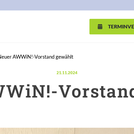
TERMINV
Neuer AWWiN!-Vorstand gewählt
Veröffentlicht am:
21.11.2024
WiN!-Vorstan