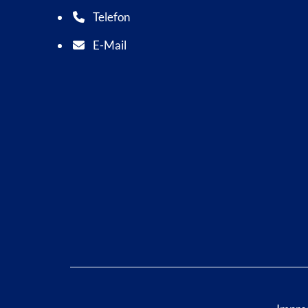
Telefon
Telefonnummer: 0 5 6 2 1 7 0 1 0
E-Mail
E-Mail Adresse: info@bad-wildungen.de