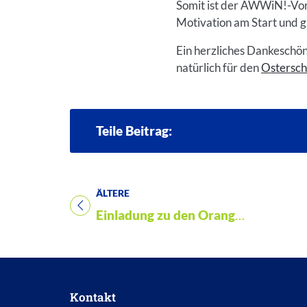
Somit ist der AWWiN!-Vors
Motivation am Start und g
Ein herzliches Dankeschön 
natürlich für den
Ostersc
Teile Beitrag:
ÄLTERE
Titel für Beitrag
Einladung zu den Orange Days
Kontakt