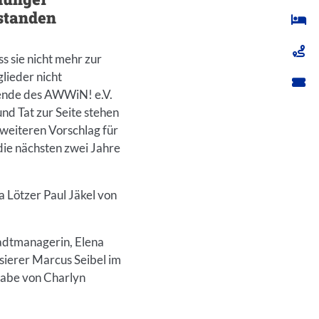
standen
s sie nicht mehr zur
lieder nicht
tzende des AWWiN! e.V.
und Tat zur Seite stehen
weiteren Vorschlag für
die nächsten zwei Jahre
a Lötzer Paul Jäkel von
tadtmanagerin, Elena
sierer Marcus Seibel im
fgabe von Charlyn