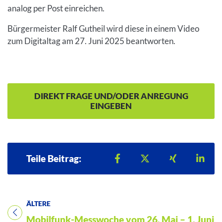
analog per Post einreichen.
Bürgermeister Ralf Gutheil wird diese in einem Video
zum Digitaltag am 27. Juni 2025 beantworten.
DIREKT FRAGE UND/ODER ANREGUNG
EINGEBEN
Teilen auf Facebook
Teilen auf X
Teilen auf 
Teil
Teile Beitrag:
ÄLTERE
Titel für Beitrag
Mobilfunk-Messwoche vom 26. Mai – 1. Juni