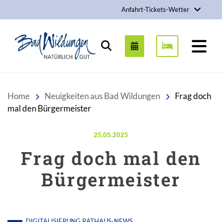
Anfahrt-Tickets-Wetter
Stadt Bad Wildungen
Suchen
Home
Neuigkeiten aus Bad Wildungen
Frag doch
mal den Bürgermeister
Veröffentlicht am:
25.05.2025
Frag doch mal den
Bürgermeister
DIGITALISIERUNG
RATHAUS-NEWS