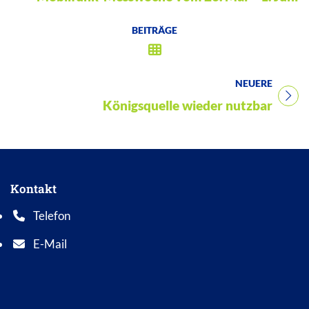
BEITRÄGE
NEUERE
Titel für Beitrag
Königsquelle wieder nutzbar
Kontakt
Telefon
Telefonnummer: 0 5 6 2 1 7 0 1 0
E-Mail
E-Mail Adresse: info@bad-wildungen.de