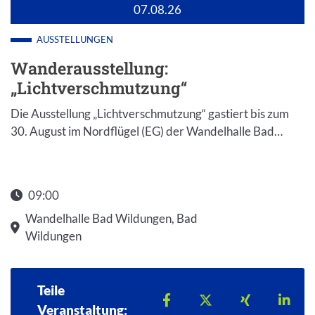
07.08.26
AUSSTELLUNGEN
Wanderausstellung:
„Lichtverschmutzung“
Die Ausstellung „Lichtverschmutzung“ gastiert bis zum
30. August im Nordflügel (EG) der Wandelhalle Bad…
09:00
Wandelhalle Bad Wildungen, Bad
Wildungen
Teile
Teilen auf Facebook
Teilen auf X
Teilen auf 
Teil
Veranstaltung: