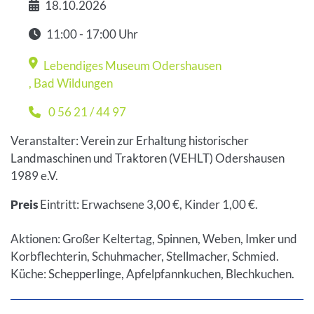
18.10.2026
Datum
11:00 - 17:00 Uhr
Zeit
Lebendiges Museum Odershausen
Veranstaltungsort
,
Bad Wildungen
0 56 21 / 44 97
Telefon
Veranstalter: Verein zur Erhaltung historischer
Landmaschinen und Traktoren (VEHLT) Odershausen
1989 e.V.
Preis
Eintritt: Erwachsene 3,00 €, Kinder 1,00 €.
Aktionen: Großer Keltertag, Spinnen, Weben, Imker und
Korbflechterin, Schuhmacher, Stellmacher, Schmied.
Küche: Schepperlinge, Apfelpfannkuchen, Blechkuchen.