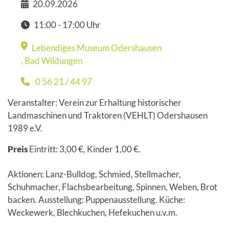
20.09.2026
Datum
11:00 - 17:00 Uhr
Zeit
Lebendiges Museum Odershausen
Veranstaltungsort
,
Bad Wildungen
0 56 21 / 44 97
Telefon
Veranstalter: Verein zur Erhaltung historischer
Landmaschinen und Traktoren (VEHLT) Odershausen
1989 e.V.
Preis
Eintritt: 3,00 €, Kinder 1,00 €.
Aktionen: Lanz-Bulldog, Schmied, Stellmacher,
Schuhmacher, Flachsbearbeitung, Spinnen, Weben, Brot
backen. Ausstellung: Puppenausstellung. Küche:
Weckewerk, Blechkuchen, Hefekuchen u.v.m.