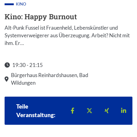
KINO
Kino: Happy Burnout
Alt-Punk Fussel ist Frauenheld, Lebenskünstler und
Systemverweigerer aus Überzeugung. Arbeit? Nicht mit
ihm. Er…
19:30 - 21:15
Startzeit: 19:30
Bürgerhaus Reinhardshausen, Bad
Wildungen
Teile
Teilen auf Facebook
Teilen auf X
Teilen auf 
Teil
Veranstaltung: