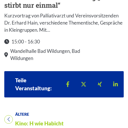
stirbt nur einmal“
Kurzvortrag von Palliativarzt und Vereinsvorsitzenden
Dr. Erhard Hain, verschiedene Thementische, Gespräche
in Kleingruppen. Mit…
15:00 - 16:30
Startzeit: 15:00
Wandelhalle Bad Wildungen, Bad
Wildungen
Teile
Teilen auf Facebook
Teilen auf X
Teilen auf 
Teil
Veranstaltung:
ÄLTERE
Titel für Veranstaltung
Kino: H wie Habicht