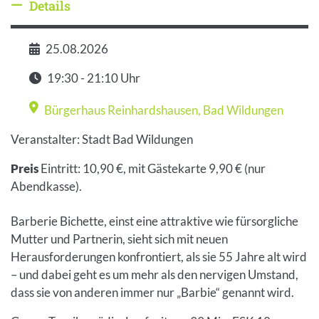
Details
Details ausblenden
25.08.2026
Datum
19:30 - 21:10 Uhr
Zeit
Bürgerhaus Reinhardshausen
,
Bad Wildungen
Veranstaltungsort
Veranstalter: Stadt Bad Wildungen
Preis
Eintritt: 10,90 €, mit Gästekarte 9,90 € (nur
Abendkasse).
Barberie Bichette, einst eine attraktive wie fürsorgliche
Mutter und Partnerin, sieht sich mit neuen
Herausforderungen konfrontiert, als sie 55 Jahre alt wird
– und dabei geht es um mehr als den nervigen Umstand,
dass sie von anderen immer nur „Barbie“ genannt wird.