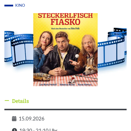
KINO
Details
Details ausblenden
15.09.2026
Datum
19:30 - 21:10 Uhr