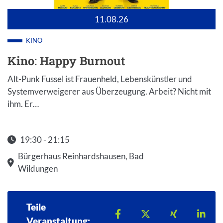
11.08.26
KINO
Kino: Happy Burnout
Alt-Punk Fussel ist Frauenheld, Lebenskünstler und
Systemverweigerer aus Überzeugung. Arbeit? Nicht mit
ihm. Er…
19:30 - 21:15
Startzeit: 19:30
Bürgerhaus Reinhardshausen, Bad
Wildungen
Teile
Teilen auf Facebook
Teilen auf X
Teilen auf 
Teil
Veranstaltung: