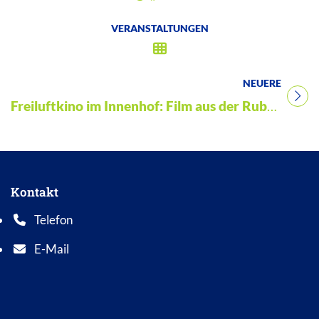
VERANSTALTUNGEN
NEUERE
Titel für Veranstaltung
Freiluftkino im Innenhof: Film aus der Rubrik „Klassiker“
Kontakt
Telefon
Telefonnummer: 0 5 6 2 1 7 0 1 0
E-Mail
E-Mail Adresse: info@bad-wildungen.de