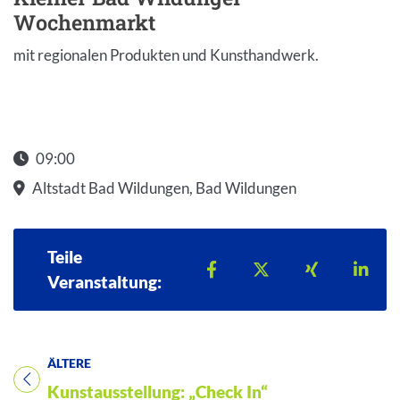
Wochenmarkt
mit regionalen Produkten und Kunsthandwerk.
09:00
Altstadt Bad Wildungen, Bad Wildungen
Teile
Teilen auf Facebook
Teilen auf X
Teilen auf 
Teil
Veranstaltung:
ÄLTERE
Titel für Veranstaltung
Kunstausstellung: „Check In“