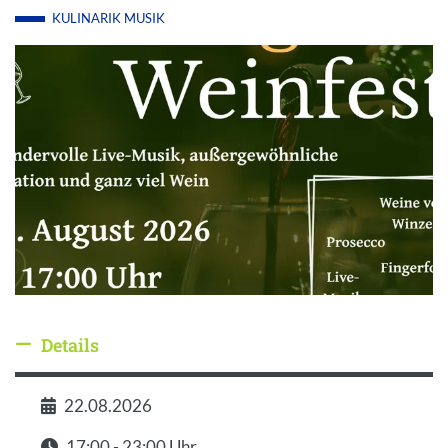
KULINARIK
MUSIK
Details
Details ausblenden
22.08.2026
Datum
17:00 - 23:00 Uhr