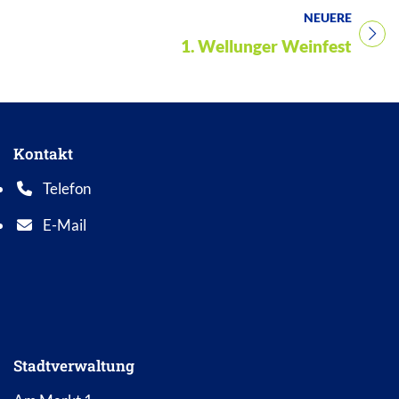
NEUERE
Titel für Veranstaltung
1. Wellunger Weinfest
Kontakt
Telefon
Telefonnummer: 0 5 6 2 1 7 0 1 0
E-Mail
E-Mail Adresse: info@bad-wildungen.de
Stadtverwaltung