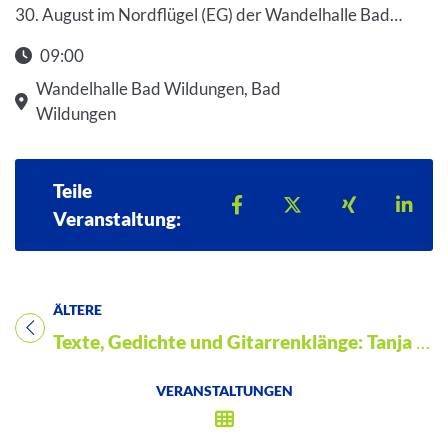
30. August im Nordflügel (EG) der Wandelhalle Bad…
09:00
Wandelhalle Bad Wildungen, Bad
Wildungen
Teile
Teilen auf Facebook
Teilen auf X
Teilen auf 
Teil
Veranstaltung:
ÄLTERE
Titel für Veranstaltung
Texte, Gedichte und Gitarrenklänge: Tanja Emde und Gereon Schoplick
VERANSTALTUNGEN