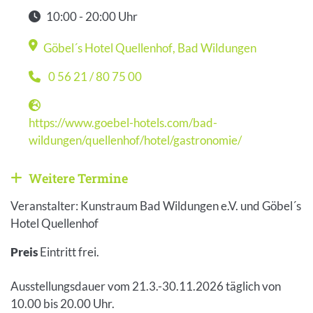
10:00 - 20:00 Uhr
Zeit
Göbel´s Hotel Quellenhof
,
Bad Wildungen
Veranstaltungsort
0 56 21 / 80 75 00
Telefon
https://www.goebel-hotels.com/bad-
Webseite
wildungen/quellenhof/hotel/gastronomie/
Weitere Termine
Weitere Veranstaltungen anzeigen
Veranstalter: Kunstraum Bad Wildungen e.V. und Göbel´s
Hotel Quellenhof
Preis
Eintritt frei.
Ausstellungsdauer vom 21.3.-30.11.2026 täglich von
10.00 bis 20.00 Uhr.