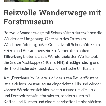
Bild in Lightbox öffnen
Reizvolle Wanderwege mit
Einleitung
Forstmuseum
Reizvolle Wanderwege mit Schutzhütten durchziehen die
Wälder der Umgebung. Oberhalb des Ortes am
Wäldchen lädt ein großer Grillplatz mit Schutzhütte zum
Feiern und Beisammensein ein. Neben dem nahen
Silberberg
bieten sich als Wanderziele der Wölftekopf,
die Große Aschkoppe (640 m ü NN),
die Jägersburg
und
Berthold Eiche oder auch das romantische Urfftal an.
Am „Forsthaus im Kellerwald“, der alten Revierförsterei,
ist als kleines
Forstmuseum
eingerichtet. Hin und wieder
können Wanderer sich hier nicht nur rund um die Holz-
und Forstwirtschaft informieren, sondern auch mit
Kaffee und Kuchen und einem herzhaften Imbiss stärken.