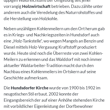
üppigen Waldreichtums der Umgebung seit jeher
vorrangig
Holzwirtschaft
betrieben. Dazu zählte unter
anderem auch die Veredelung des Naturrohstoffes und
die Herstellung von Holzkohle.
Neben unzähligen Kohlenmeilern um den Ort herum gab
es in Kriegs- und Nachkriegszeiten in Hundsdorf auch
eine „Holz-Tankstelle“, wo wegen Mangels an Benzin und
Diesel mittels Holz-Vergasung Kraftstoff produziert
wurde. Heute sind noch die Überreste von zwei Kohlen-
Meilern zu erkennen und das Walddorf mit noch immer
aktueller Waldarbeiter-Tradition macht durch den
Nachbau eines Kohlenmeilers im Ortskern auf seine
Geschichte aufmerksam.
Die
Hundsdorfer Kirche
wurde von 1900 bis 1902 im
neugotischen Stil erbaut. 2002 konnte der
Eingangsbereich der auf einer Anhöhe stehenden Kirche
mit vorbildlicher Eigenleistung der Dorfbewohner