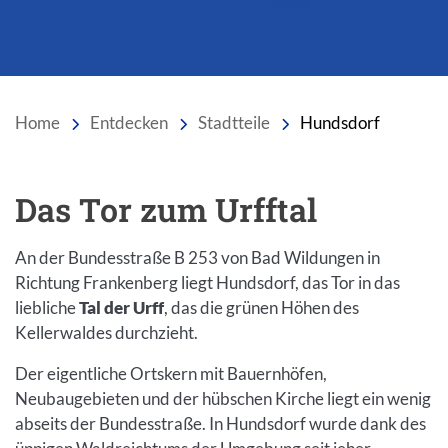
Home
Entdecken
Stadtteile
Hundsdorf
Das Tor zum Urfftal
Einleitung
An der Bundesstraße B 253 von Bad Wildungen in
Richtung Frankenberg liegt Hundsdorf, das Tor in das
liebliche
Tal der Urff
, das die grünen Höhen des
Kellerwaldes durchzieht.
Der eigentliche Ortskern mit Bauernhöfen,
Neubaugebieten und der hübschen Kirche liegt ein wenig
abseits der Bundesstraße. In Hundsdorf wurde dank des