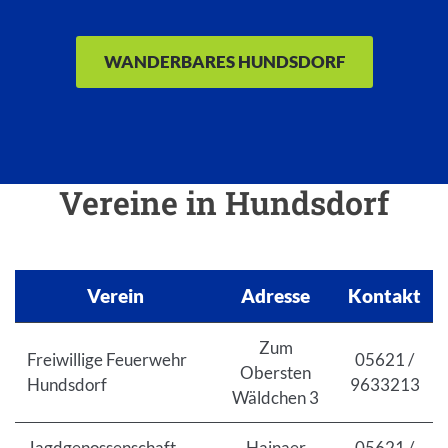
WANDERBARES HUNDSDORF
Vereine in Hundsdorf
Verein
Adresse
Kontakt
Zum
Freiwillige Feuerwehr
05621 /
Obersten
Hundsdorf
9633213
Wäldchen 3
Jagdgenossenschaft
Hainaer
05621 /