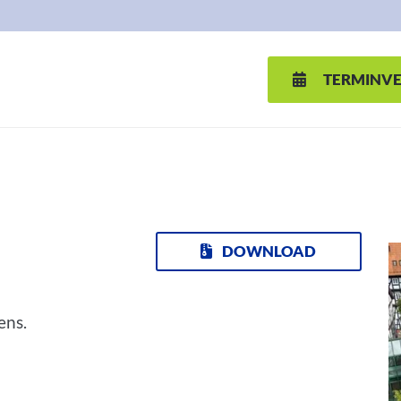
TERMINV
DOWNLOAD
ens.
d