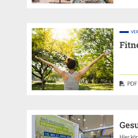
VE
Fitn
PDF
Ges
Hier kö