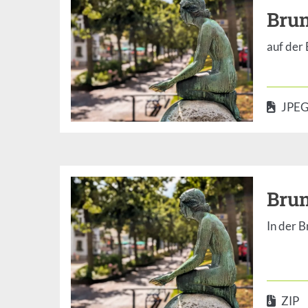
Bru
auf der
JPE
Bru
In der 
ZIP