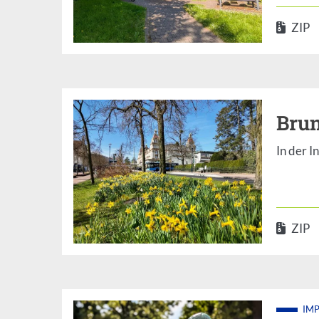
ZIP
Brun
In der 
default
ZIP
IM