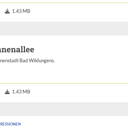
1.43 MB
nenallee
Innenstadt Bad Wildungens.
1.43 MB
PRESSIONEN