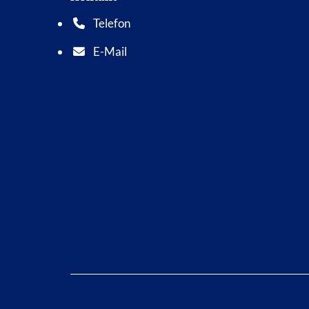
Telefon
Telefonnummer: 0 5 6 2 1 7 0 1 0
E-Mail
E-Mail Adresse: info@bad-wildungen.de