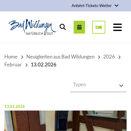
Anfahrt-Tickets-Wetter
Stadt Bad Wildungen
Suchen
Home
Neuigkeiten aus Bad Wildungen
2026
Februar
13.02.2026
Typen
Veröffentlicht am:
13.02.2026