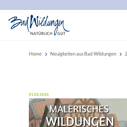
Stadt Bad Wildungen
Home
Neuigkeiten aus Bad Wildungen
Veröffentlicht am:
01.02.2026