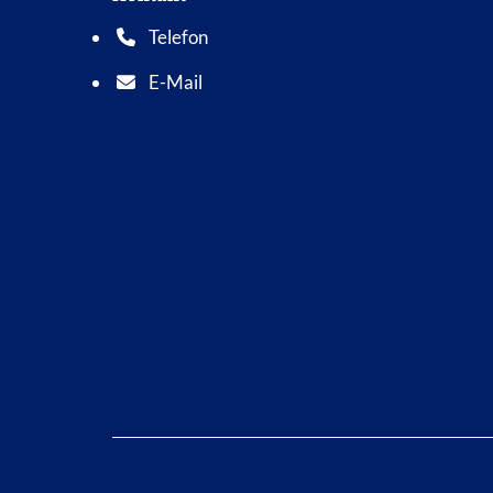
Telefon
Telefonnummer: 0 5 6 2 1 7 0 1 0
E-Mail
E-Mail Adresse: info@bad-wildungen.de