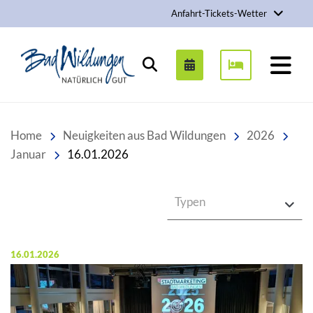
Anfahrt-Tickets-Wetter
Stadt Bad Wildungen
Suchen
Home
Neuigkeiten aus Bad Wildungen
2026
Januar
16.01.2026
Typen
Veröffentlicht am:
16.01.2026