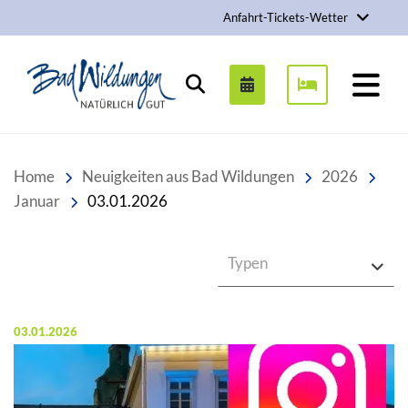
Anfahrt-Tickets-Wetter
Stadt Bad Wildungen
Suchen
Home
Neuigkeiten aus Bad Wildungen
2026
Januar
03.01.2026
Typen
Veröffentlicht am:
03.01.2026