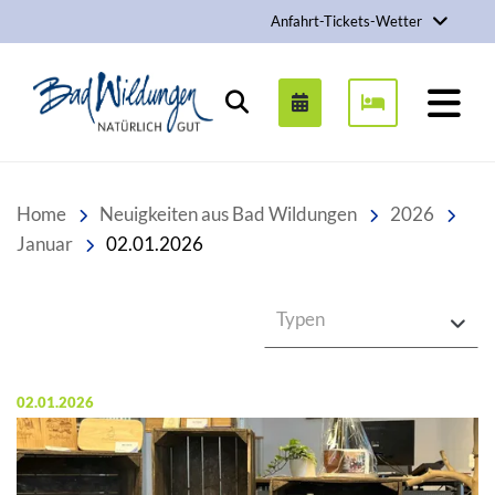
Anfahrt-Tickets-Wetter
Stadt Bad Wildungen
Suchen
Home
Neuigkeiten aus Bad Wildungen
2026
Januar
02.01.2026
Typen
Veröffentlicht am:
02.01.2026